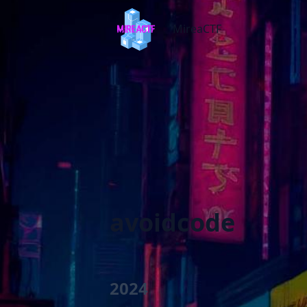
MireaCTF
MireaCTF
avoidcode
2024