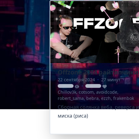
Offzone 2024 райтапчики
22 сентября 2024
·
27 минут
·
·
loading
loading
Chillov3k
,
cotsom
,
avoidcode
,
robert_sama
,
bebra
,
ezzh
,
frakenbok
Сборная солянка веба, реверса и
миска (риса)