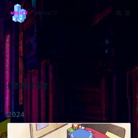
MireaCTF
MireaCTF
reverse
2024