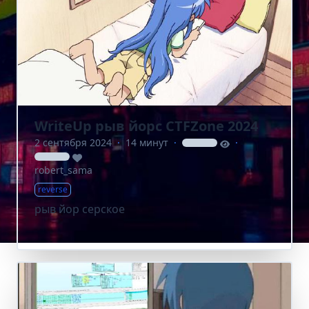
WriteUp рыв йорс CTFZone 2024
2 сентября 2024
·
14 минут
·
·
loading
loading
robert_sama
reverse
рыв йор серское